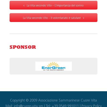
La Vita secondo Vito – L’importanza del sonno
La Vita secondo Vito – Il volontariato è salutare
SPONSOR
Copyright © 2009 Associazione Sammarinese Cuore Vita
Mail:
info@cuore-vita.sm
| Tel: +39 0549 991011 |
Privacy Policy