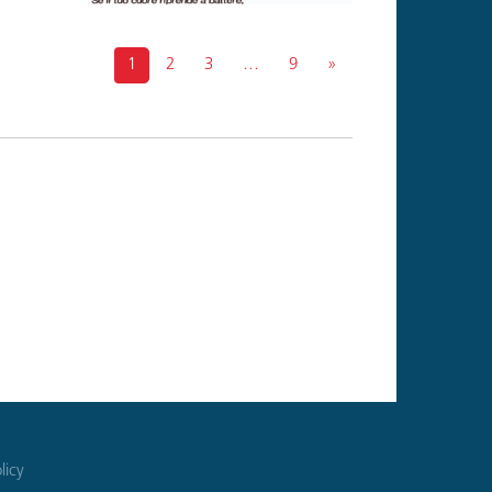
1
2
3
…
9
»
licy