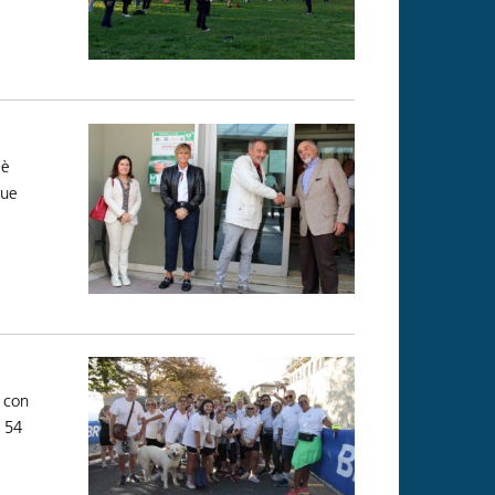
 è
due
, con
n 54