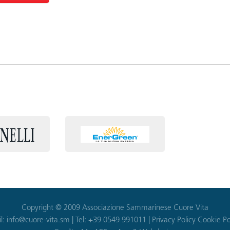
Copyright © 2009 Associazione Sammarinese Cuore Vita
l:
info@cuore-vita.sm
| Tel: +39 0549 991011 |
Privacy Policy
Cookie Po