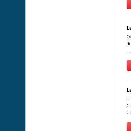
L
Qu
di
...
L
Il
Co
vit