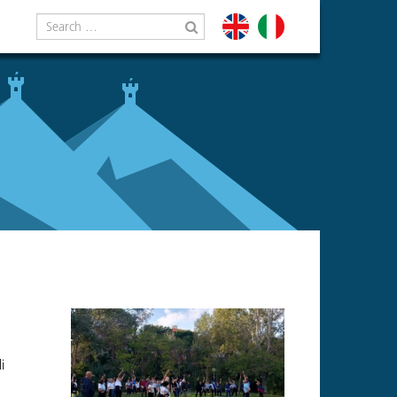
Search
for
i