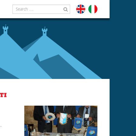
Search
for
TI
a
.