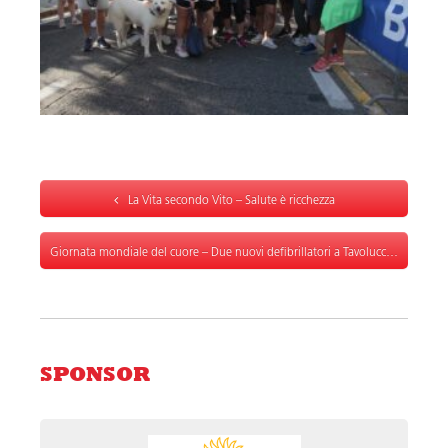
La Vita secondo Vito – Salute è ricchezza
Giornata mondiale del cuore – Due nuovi defibrillatori a Tavolucci
SPONSOR