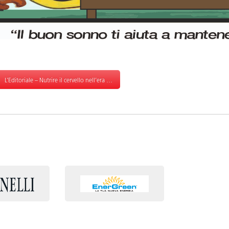
L’Editoriale – Nutrire il cervello nell’era delle macchine pensanti