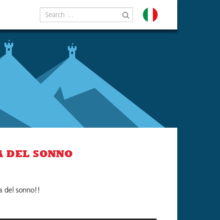
Search
for
A DEL SONNO
a del sonno!!